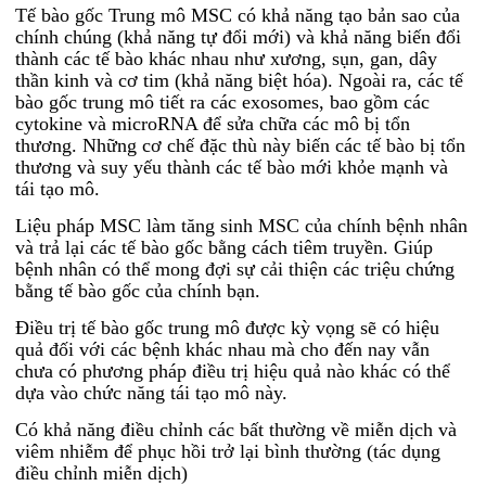
Tế bào gốc Trung mô MSC có khả năng tạo bản sao của
chính chúng (khả năng tự đổi mới) và khả năng biến đổi
thành các tế bào khác nhau như xương, sụn, gan, dây
thần kinh và cơ tim (khả năng biệt hóa). Ngoài ra, các tế
bào gốc trung mô tiết ra các exosomes, bao gồm các
cytokine và microRNA để sửa chữa các mô bị tổn
thương. Những cơ chế đặc thù này biến các tế bào bị tổn
thương và suy yếu thành các tế bào mới khỏe mạnh và
tái tạo mô.
Liệu pháp MSC làm tăng sinh MSC của chính bệnh nhân
và trả lại các tế bào gốc bằng cách tiêm truyền. Giúp
bệnh nhân có thể mong đợi sự cải thiện các triệu chứng
bằng tế bào gốc của chính bạn.
Điều trị tế bào gốc trung mô được kỳ vọng sẽ có hiệu
quả đối với các bệnh khác nhau mà cho đến nay vẫn
chưa có phương pháp điều trị hiệu quả nào khác có thể
dựa vào chức năng tái tạo mô này.
Có khả năng điều chỉnh các bất thường về miễn dịch và
viêm nhiễm để phục hồi trở lại bình thường (tác dụng
điều chỉnh miễn dịch)