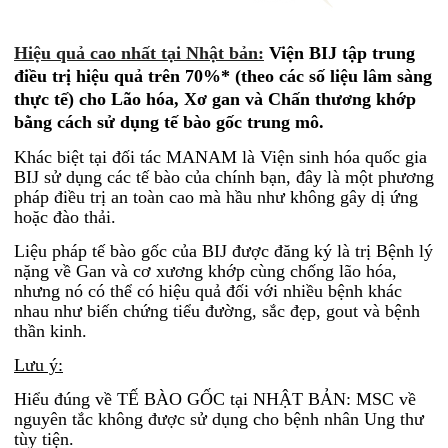
Hiệu quả cao nhất tại Nhật bản:
Viện BIJ tập trung
điều trị hiệu quả trên 70%* (theo các số liệu lâm sàng
thực tế) cho Lão hóa, Xơ gan và Chấn thương khớp
bằng cách sử dụng tế bào gốc trung mô.
Khác biệt tại đối tác MANAM là Viện sinh hóa quốc gia
BIJ sử dụng các tế bào của chính bạn, đây là một phương
pháp điều trị an toàn cao mà hầu như không gây dị ứng
hoặc đào thải.
Liệu pháp tế bào gốc của BIJ được đăng ký là trị Bệnh lý
nặng về Gan và cơ xương khớp cùng chống lão hóa,
nhưng nó có thể có hiệu quả đối với nhiều bệnh khác
nhau như biến chứng tiểu đường, sắc đẹp, gout và bệnh
thần kinh.
Lưu ý:
Hiểu đúng về TẾ BÀO GỐC tại NHẬT BẢN: MSC về
nguyên tắc không được sử dụng cho bệnh nhân Ung thư
tùy tiện.