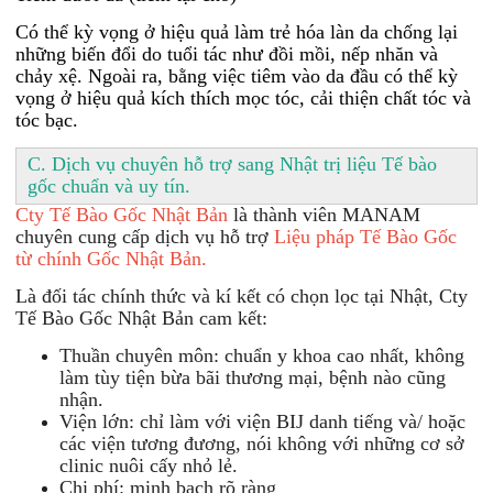
Có thể kỳ vọng ở hiệu quả làm trẻ hóa làn da chống lại
những biến đổi do tuổi tác như đồi mồi, nếp nhăn và
chảy xệ. Ngoài ra, bằng việc tiêm vào da đầu có thể kỳ
vọng ở hiệu quả kích thích mọc tóc, cải thiện chất tóc và
tóc bạc.
C. Dịch vụ chuyên hỗ trợ sang Nhật trị liệu Tế bào
gốc chuẩn và uy tín.
Cty Tế Bào Gốc Nhật Bản
là thành viên MANAM
chuyên cung cấp dịch vụ hỗ trợ
Liệu pháp Tế Bào Gốc
từ chính Gốc Nhật Bản.
Là đối tác chính thức và kí kết có chọn lọc tại Nhật, Cty
Tế Bào Gốc Nhật Bản cam kết:
Thuần chuyên môn: chuẩn y khoa cao nhất, không
làm tùy tiện bừa bãi thương mại, bệnh nào cũng
nhận.
Viện lớn: chỉ làm với viện BIJ danh tiếng và/ hoặc
các viện tương đương, nói không với những cơ sở
clinic nuôi cấy nhỏ lẻ.
Chi phí: minh bạch rõ ràng