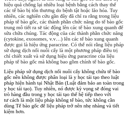
hiệu quả chống lại nhiều loại bệnh bằng cách thay thế
các tế bào bị tổn thương do bệnh tật hoặc lão hóa. Tuy
nhiên, các nghiên cứu gần đây đã chỉ ra rằng trong liệu
pháp tế bào gốc, các thành phần chức năng do tế bào gốc
trung mô tiết ra sẽ tác động lên các tế bào xung quanh để
sửa chữa chúng. Tác động của các thành phần chức năng
(cytokine, exosomes, v.v…) lên các tế bào xung quanh
được gọi là hiệu ứng paracrine. Có thể nói rằng liệu pháp
sử dụng dịch nổi nuôi cấy là một phương pháp điều trị
chỉ chiết xuất và sử dụng hiệu ứng paracrine của liệu
pháp tế bào gốc mà không bao gồm chính tế bào gốc.
Liệu pháp sử dụng dịch nổi nuôi cấy không chứa tế bào
gốc nên không được phân loại là y học tái tạo theo luật
pháp hiện hành tại Nhật Bản (Luật đảm bảo an toàn trong
y học tái tạo). Tuy nhiên, nó được kỳ vọng sẽ đóng vai
trò hàng đầu trong y học tái tạo thế hệ tiếp theo với
tư cách là một liệu pháp không tế bào, tức không cần
dùng Tế bào gốc để liệu pháp trở nên nhẹ nhàng và tiết
kiệm hơn.