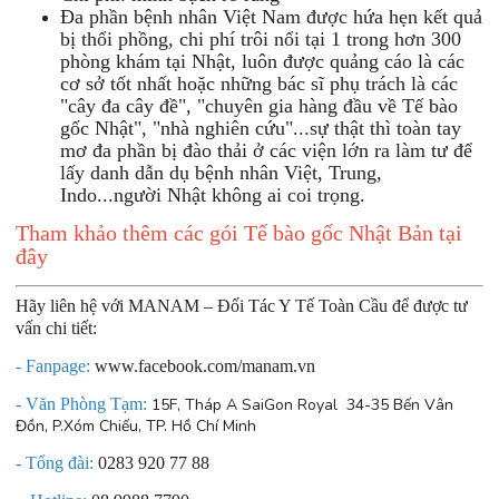
Đa phần bệnh nhân Việt Nam được hứa hẹn kết quả
bị thổi phồng, chi phí trôi nổi tại 1 trong hơn 300
phòng khám tại Nhật, luôn được quảng cáo là các
cơ sở tốt nhất hoặc những bác sĩ phụ trách là các
"cây đa cây đề", "chuyên gia hàng đầu về Tế bào
gốc Nhật", "nhà nghiên cứu"...sự thật thì toàn tay
mơ đa phần bị đào thải ở các viện lớn ra làm tư để
lấy danh dẫn dụ bệnh nhân Việt, Trung,
Indo...người Nhật không ai coi trọng.
Tham khảo thêm các gói Tế bào gốc Nhật Bản
tại
đây
Hãy liên hệ với MANAM – Đối Tác Y Tế Toàn Cầu để được tư
vấn chi tiết:
- Fanpage:
www.facebook.com/manam.vn
- Văn Phòng Tạm:
15F, Tháp A SaiGon Royal 34-35 Bến Vân
Đồn, P.Xóm Chiếu, TP. Hồ Chí Minh
- Tổng đài:
0283 920 77 88