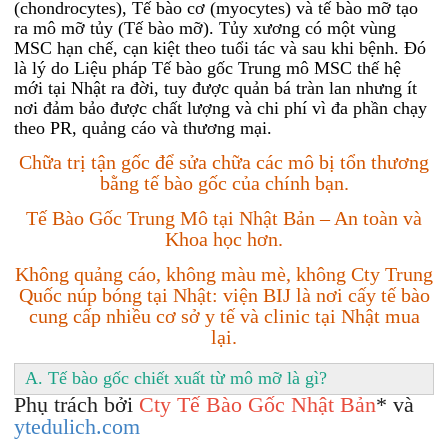
(chondrocytes), Tế bào cơ (myocytes) và tế bào mỡ tạo
ra mô mỡ tủy (Tế bào mỡ). Tủy xương có một vùng
MSC hạn chế, cạn kiệt theo tuổi tác và sau khi bệnh. Đó
là lý do Liệu pháp Tế bào gốc Trung mô MSC thế hệ
mới tại Nhật ra đời, tuy được quản bá tràn lan nhưng ít
nơi đảm bảo được chất lượng và chi phí vì đa phần chạy
theo PR, quảng cáo và thương mại.
Chữa trị tận gốc để sửa chữa các mô bị tổn thương
bằng tế bào gốc của chính bạn.
Tế Bào Gốc Trung Mô tại Nhật Bản – An toàn và
Khoa học hơn.
Không quảng cáo, không màu mè, không Cty Trung
Quốc núp bóng tại Nhật: viện BIJ là nơi cấy tế bào
cung cấp nhiều cơ sở y tế và clinic tại Nhật mua
lại.
A. Tế bào gốc chiết xuất từ mô mỡ là gì?
Phụ trách bởi
Cty Tế Bào Gốc Nhật Bản
* và
ytedulich.com