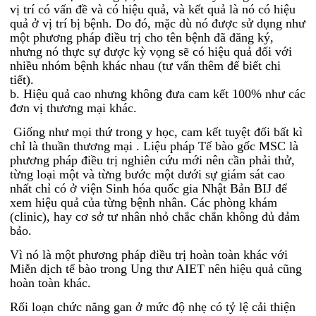
vị trí có vấn đề và có hiệu quả, và kết quả là nó có hiệu
quả ở vị trí bị bệnh. Do đó, mặc dù nó được sử dụng như
một phương pháp điều trị cho tên bệnh đã đăng ký,
nhưng nó thực sự được kỳ vọng sẽ có hiệu quả đối với
nhiều nhóm bệnh khác nhau (tư vấn thêm để biết chi
tiết).
b. Hiệu quả cao nhưng không đưa cam kết 100% như các
đơn vị thương mại khác.
Giống như mọi thứ trong y học, cam kết tuyệt đối bất kì
chỉ là thuần thương mại . Liệu pháp Tế bào gốc MSC là
phương pháp điều trị nghiên cứu mới nên cần phải thử,
từng loại một và từng bước một dưới sự giám sát cao
nhất chỉ có ở viện Sinh hóa quốc gia Nhật Bản BIJ để
xem hiệu quả của từng bệnh nhân. Các phòng khám
(clinic), hay cơ sở tư nhân nhỏ chắc chắn không đủ đảm
bảo.
Vì nó là một phương pháp điều trị hoàn toàn khác với
Miễn dịch tế bào trong Ung thư AIET nên hiệu quả cũng
hoàn toàn khác.
Rối loạn chức năng gan ở mức độ nhẹ có tỷ lệ cải thiện