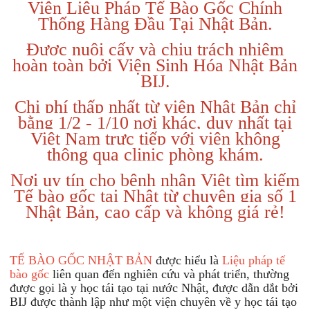
Viện Liệu Pháp Tế Bào Gốc Chính
Thống Hàng Đầu Tại Nhật Bản.
Được nuôi cấy và chịu trách nhiệm
hoàn toàn bởi Viện Sinh Hóa Nhật Bản
BIJ.
Chi phí thấp nhất từ viện Nhật Bản chỉ
bằng 1/2 - 1/10 nơi khác, duy nhất tại
Việt Nam trực tiếp với viện không
thông qua clinic phòng khám.
Nơi uy tín cho bệnh nhân Việt tìm kiếm
Tế bào gốc tại Nhật từ chuyên gia số 1
Nhật Bản, cao cấp và không giá rẻ!
TẾ BÀO GỐC NHẬT BẢN
được hiểu là
Liệu pháp tế
bào gốc
liên quan đến nghiên cứu và phát triển, thường
được gọi là y học tái tạo tại nước Nhật, được dẫn dắt bởi
BIJ được thành lập như một viện chuyên về y học tái tạo