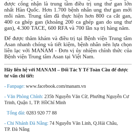
được công nhận là trung tâm điều trị ung thư gan lớn
nhất Hàn Quốc. Hơn 1.700 bệnh nhân ung thư gan
mới
mỗi năm. Trung tâm đã thực hiện hơn 800 ca cắt gan,
400 ca ghép gan (khoảng 200 ca ghép gan do ung thư
gan), 4.300 TACE, 600 RFA và 700 lần xạ trị hàng năm.
Để được thăm khám và điều trị tại Bệnh viện Trung tâm
Asan nhanh chóng và tiết kiệm, bệnh nhân nên lựa chọn
liên lạc với MANAM - Đơn vị ủy nhiệm chính thức của
Bệnh viện Trung tâm Asan tại Việt Nam.
Hãy liên hệ với MANAM – Đối Tác Y Tế Toàn Cầu để được
tư vấn chi tiết:
- Fanpage:
www.facebook.com/manam.vn
- Văn Phòng Chính:
235b Nguyễn Văn Cừ, Phường Nguyễn Cư
Trinh, Quận 1, TP. HồChí Minh
Tổng đài:
0283 920 77 88
- Chi Nhánh Đà Nẵng:
74 Nguyễn Văn Linh, Q.Hải Châu,
TP. Đà Nẵng