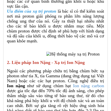
hoặc các cơ quan bình thường gần khối u hoặc khu
vực lân cận.
Ưu điểm của xạ trị proton
là bác sĩ có thể kiểm soát
nơi mà proton giải phóng ra phần lớn năng lượng
chống ung thư của nó. Gây ra thiệt hại nhiều nhất
cho các tế bào khối u được nhắm mục tiêu. Một
chùm proton được chỉ định sẽ phù hợp với hình dạng
và độ sâu của khối u, đồng thời bảo vệ các mô và cơ
quan khỏe mạnh.
2. Liệu pháp Ion Nặng - Xạ trị Ion Nặng
Ngoài các phương pháp chữa trị bằng chùm bức xạ
photon như tia X, tia Gamma (đang ứng dụng tại Việt
Nam) hoặc các các hạt proton. Công nghệ điều trị
Ion nặng
như sử dụng chùm hạt
Ion nặng carbon
được gia tốc đạt đến 70% tốc độ ánh sáng, cho phép
thâm nhập sâu vào từng tế bào ung thư, từ đó cho
khả năng phá hủy khối u với độ chính xác và an toàn
cao nhất. Bởi sự gia tăng rõ rệt hiệu ứng sinh hóa
khả năng diệt tế bào ung thư lớn hơn đến 2-3 lần so