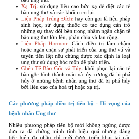
bào ung thư.
Xạ Trị:
sử dụng liều cao bức xạ để diệt các tế
bào ung thư và các khối u co lại.
Liệu Pháp Trúng Đích:
hay còn gọi là liệu pháp
sinh học, sử dụng thuốc có tác dụng cản trở
những sự thay đổi bên trong nhằm ngăn chặn tế
bào ung thư lớn lên, phân chia và lan rộng.
Liệu Pháp Hormon:
Cách điều trị làm chậm
hoặc ngăn chặn sự phát triển của ung thư vú và
tuyến tiền liệt nếu chúng được xác định là loại
ung thư sử dụng hóc môn để phát triển.
Ghép Tế Bào Gốc và Tủy:
khôi phục lại các tế
bào gốc hình thành máu và tủy xương đã bị phá
hủy ở những bệnh nhân ung thư đã bị phá hủy
bởi liều cao của hoá trị hoặc xạ trị.
Các phương pháp điều trị tiến bộ - Hi vọng của
bệnh nhân Ung thư
Nhiều phương pháp tiến bộ mới không ngừng được
đưa ra đã chứng minh tính hiệu quả nhưng đáng
tiếc hiện đa phần chỉ mới được triển khai tại các