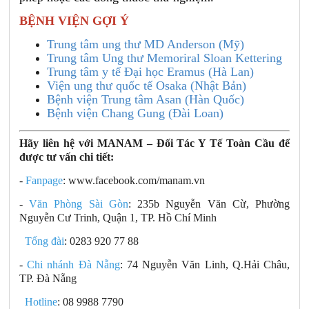
BỆNH VIỆN GỢI Ý
Trung tâm ung thư MD Anderson (Mỹ)
Trung tâm Ung thư Memoriral Sloan Kettering
Trung tâm y tế Đại học Eramus (Hà Lan)
Viện ung thư quốc tế Osaka (Nhật Bản)
Bệnh viện Trung tâm Asan (Hàn Quốc)
Bệnh viện Chang Gung (Đài Loan)
Hãy liên hệ với MANAM – Đối Tác Y Tế Toàn Cầu để
được tư vấn chi tiết:
-
Fanpage
: www.facebook.com/manam.vn
-
Văn Phòng Sài Gòn
: 235b Nguyễn Văn Cừ, Phường
Nguyễn Cư Trinh, Quận 1, TP. Hồ Chí Minh
Tổng đài
: 0283 920 77 88
-
Chi nhánh Đà Nẵng
: 74 Nguyễn Văn Linh, Q.Hải Châu,
TP. Đà Nẵng
Hotline
: 08 9988 7790